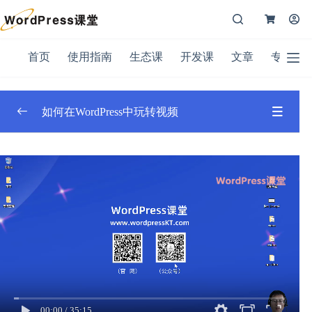
跳
Shopping
过
购
登入
Cart
内
物
注册
容
首
车
首页
使用指南
生态课
开发课
文章
专题
无
购物
页
结
用户名或邮箱地址
车里
文
果
没有
章
产
密码
如何在WordPress中玩转视频
品。
使
用
忘记密码？
记住我
全部章节
指
南
登录
全部章节
0/4
生
态
电子邮件
课
如何在WordPress站点中播放发布在其他视频平台的
视频
开
密码
发
如何在WordPress中播放mp4格式视频并提升视频打
课
您的个人资料将用于在您体验本网站的整个过程中为您提供支
开速度
登
持、管理对您帐户的访问，以及用于在我们的
隐私政策
中描述的
录
其他用途。
如何优化长视频的播放体验？如何保护视频不被”窃
00:00
/
35:15