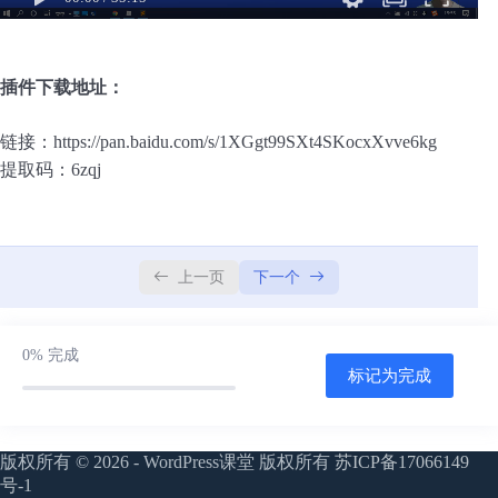
取”？
注
册
注册
HLS有哪些实施方案？我又是如何选择的？
插件下载地址：
用户名或邮箱地址
链接：https://pan.baidu.com/s/1XGgt99SXt4SKocxXvve6kg
提取码：6zqj
获取新密码
← 返回登录
上一页
下一个
0%
完成
标记为完成
版权所有 © 2026 - WordPress课堂 版权所有
苏ICP备17066149
号-1