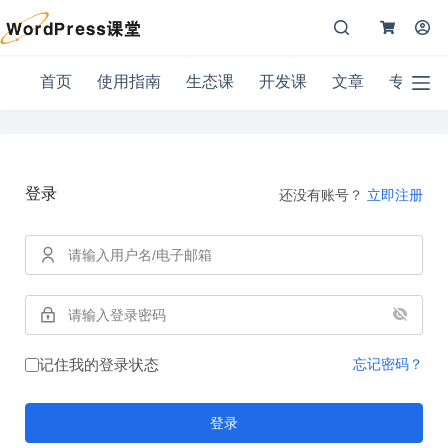
跳
Shopping
过
购
登入
Cart
内
物
注册
容
首
车
首页
使用指南
生态课
开发课
文章
专题
无
购物
页
结
用户名或邮箱地址
车里
文
果
没有
章
产
密码
品。
使
登录
用
还没有账号？
立即注册
忘记密码？
记住我
指
南
登录
生
态
电子邮件
课
开
密码
发
记住我的登录状态
忘记密码？
课
您的个人资料将用于在您体验本网站的整个过程中为您提供支
登
持、管理对您帐户的访问，以及用于在我们的
隐私政策
中描述的
登录
录
其他用途。