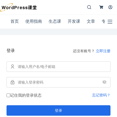
跳
Shopping
过
购
登入
Cart
内
物
注册
容
首
车
首页
使用指南
生态课
开发课
文章
专题
无
购物
页
结
用户名或邮箱地址
车里
文
果
没有
章
产
密码
品。
使
登录
用
还没有账号？
立即注册
忘记密码？
记住我
指
南
登录
生
态
电子邮件
课
开
密码
发
记住我的登录状态
忘记密码？
课
您的个人资料将用于在您体验本网站的整个过程中为您提供支
登
持、管理对您帐户的访问，以及用于在我们的
隐私政策
中描述的
登录
录
其他用途。