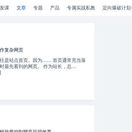
发课
文章
专题
产品
专属实战私教
定向爆破计划
作复杂网页
往是站点首页。因为…… 首页通常充当落
时最先看到的网页。 作为站长，总…
日
、管理对您帐户的访问，以及用于在我们的
隐私政策
中描述的其
样批量控制网页呈现效果