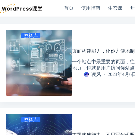
跳
首页
使用指南
生态课
开
过
Shopping
内
登入
Cart
容
注册
无
购物
用户名或邮箱地址
资料库
结
车里
果
没有
密码
页面构建能力，让你方便地制
产
品。
一个站点中最重要的页面，往
忘记密码？
记住我
地页，也就是用户访问你站点
凌风
2023年4月6
登录
电子邮件
密码
资料库
您的个人资料将用于在您体验本网站的整个过程中为您提供支持
主题构建能力，不用写代码照