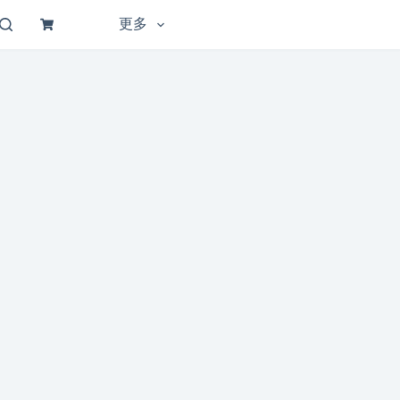
更多
购
物
车
他用途。