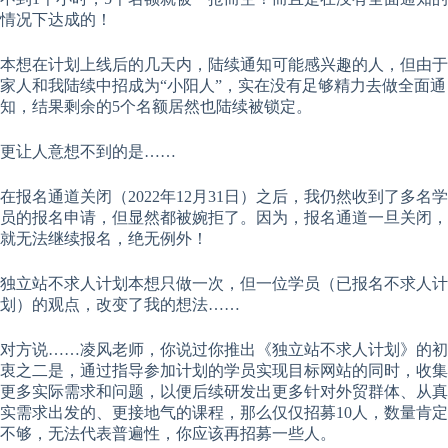
情况下达成的！
注
册
注册
本想在计划上线后的几天内，陆续通知可能感兴趣的人，但由于
家人和我陆续中招成为“小阳人”，实在没有足够精力去做全面通
用户名或邮箱地址
知，结果剩余的5个名额居然也陆续被锁定。
更让人意想不到的是……
获取新密码
在报名通道关闭（2022年12月31日）之后，我仍然收到了多名学
← 返回登录
员的报名申请，但显然都被婉拒了。因为，报名通道一旦关闭，
就无法继续报名，绝无例外！
独立站不求人计划本想只做一次，但一位学员（已报名不求人计
划）的观点，改变了我的想法……
对方说……凌风老师，你说过你推出《独立站不求人计划》的初
衷之二是，通过指导参加计划的学员实现目标网站的同时，收集
更多实际需求和问题，以便后续研发出更多针对外贸群体、从真
实需求出发的、更接地气的课程，那么仅仅招募10人，数量肯定
不够，无法代表普遍性，你应该再招募一些人。