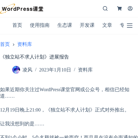
跳
Shopping
过
购
登入
Cart
内
物
注册
容
首
车
首页
使用指南
生态课
开发课
文章
专题
无
购物
页
结
用户名或邮箱地址
车里
文
果
没有
首页
资料库
章
产
密码
品。
使
《独立站不求人计划》进展报告
用
忘记密码？
记住我
指
凌风
2023年1月10日
资料库
南
登录
生
如果近期你关注过WordPress课堂官网或公众号，相信已经知
态
电子邮件
道……
课
开
密码
12月19日晚上21:00，《独立站不求人计划》正式对外推出。
发
课
您的个人资料将用于在您体验本网站的整个过程中为您提供支
让我没想到的是……
登
持、管理对您帐户的访问，以及用于在我们的
隐私政策
中描述的
录
其他用途。
不到1个小时，5个名额就被一抢而空！而且是在没有全面通知的